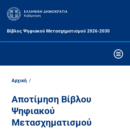
Αρχές
Βίβλος Ψηφιακού Μετασχηματισμού 2026-2030
&
Στόχοι
Ψηφιακή
Δεκαετία
Στρατηγικοί
Άξονες
Αρχική
/
Παρέμβασης
Αναδυόμενες
Αποτίμηση Βίβλου
Τεχνολογίες
Ψηφιακού
Τομείς
Μετασχηματισμού
Οικονομίας