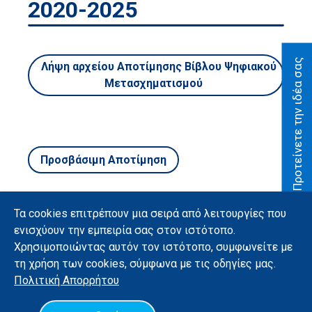
2020-2025
Δράσεις
Αποτίμηση
Προτείνετε την ιδέα σας
Λήψη αρχείου Αποτίμησης Βίβλου Ψηφιακού
Προτείνετε
Μετασχηματισμού
την ιδέα
σας
Νέα
Προσβάσιμη Αποτίμηση
Σελίδα
Αναζήτησης
Βίβλος Ψηφιακού
Τα cookies επιτρέπουν μια σειρά από λειτουργίες που
Μετασχηματισμού
ενισχύουν την εμπειρία σας στον ιστότοπο.
Χρησιμοποιώντας αυτόν τον ιστότοπο, συμφωνείτε με
Ελληνικά
τη χρήση των cookies, σύμφωνα με τις οδηγίες μας.
Υλοποίηση με χρήση ανοιχτού λογισμικού
Πολιτική
Απορρήτου
Όροι χρήσης