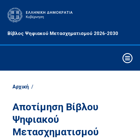
Αρχές
Βίβλος Ψηφιακού Μετασχηματισμού 2026-2030
&
Στόχοι
Ψηφιακή
Δεκαετία
Στρατηγικοί
Άξονες
Αρχική
/
Παρέμβασης
Αναδυόμενες
Αποτίμηση Βίβλου
Τεχνολογίες
Ψηφιακού
Τομείς
Μετασχηματισμού
Οικονομίας