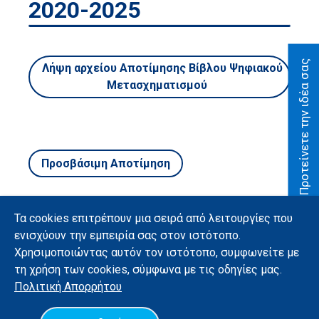
2020-2025
Δράσεις
Αποτίμηση
Προτείνετε την ιδέα σας
Λήψη αρχείου Αποτίμησης Βίβλου Ψηφιακού
Προτείνετε
Μετασχηματισμού
την ιδέα
σας
Νέα
Προσβάσιμη Αποτίμηση
Σελίδα
Αναζήτησης
Βίβλος Ψηφιακού
Τα cookies επιτρέπουν μια σειρά από λειτουργίες που
Μετασχηματισμού
ενισχύουν την εμπειρία σας στον ιστότοπο.
Χρησιμοποιώντας αυτόν τον ιστότοπο, συμφωνείτε με
Ελληνικά
τη χρήση των cookies, σύμφωνα με τις οδηγίες μας.
Υλοποίηση με χρήση ανοιχτού λογισμικού
Πολιτική
Απορρήτου
Όροι χρήσης